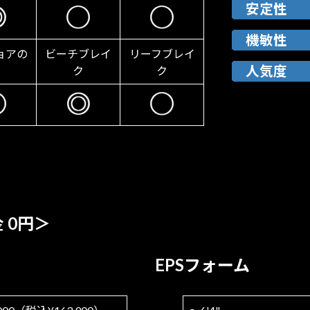
安定性
機敏性
ョアの
ビーチブレイ
リーフブレイ
人気度
ク
ク
 0円＞
EPSフォーム