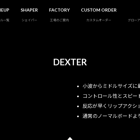
NEUP
SHAPER
FACTORY
CUSTOM ORDER
ル一覧
シェイパー
工場のご案内
カスタムオーダー
グロー
DEXTER
小波からミドルサイズに
コントロール性とスピー
反応が早くリップアクシ
通常のノーマルボードより