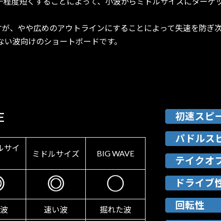
チ程度短くすることによって、小波からミドルサイズにターゲ
すが、やや広めのアウトラインにすることによって失速を防ぎ
ーのない波向けのショートボードです。
E
初速スピ
パドルス
ルサイ
BIG WAVE
ミドルサイズ
テイクオ
ドライブ
回転性
波
速い波
掘れた波