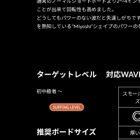
通常のノーマルショートボードより2～4イン
ことが出来て回転性も高めました。
どうしてもパワーのない波だと失速しがちで
を熟知している“Miyoshi”シェイプのパワ
ターゲットレベル
対応WAV
初中級者 〜
スモー
ズ
推奨ボードサイズ
厚い