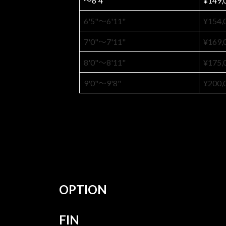
〜6'4"
¥149
6'5"〜6'11"
¥154
7'0"〜7'11"
¥169
8'0"〜8'11"
¥175
9'0"〜9'8"
¥200
OPTION
FIN