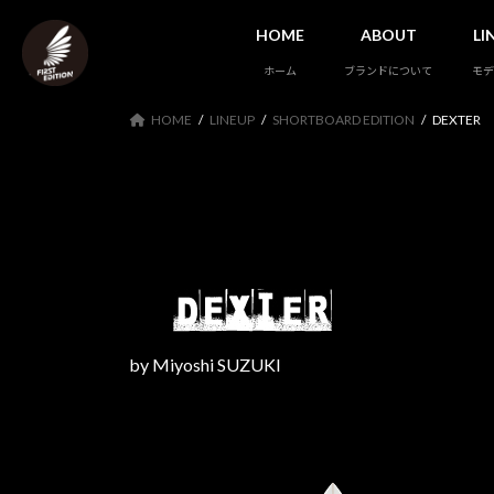
コ
ナ
HOME
ABOUT
LI
ン
ビ
テ
ゲ
ホーム
ブランドについて
モデ
ン
ー
ツ
シ
HOME
LINEUP
SHORTBOARD EDITION
DEXTER
へ
ョ
ス
ン
キ
に
ッ
移
プ
動
by Miyoshi SUZUKI