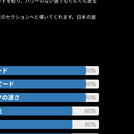
ットを絞り、パワーのない波でもぐんぐん走る
次のセクションへと導いてくれます。日本の波
ード
90%
ピード
90%
フの速さ
90%
性
80%
80%